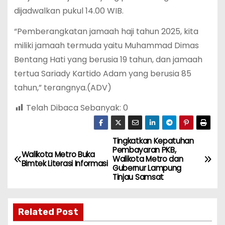
dijadwalkan pukul 14.00 WIB.
“Pemberangkatan jamaah haji tahun 2025, kita
miliki jamaah termuda yaitu Muhammad Dimas
Bentang Hati yang berusia 19 tahun, dan jamaah
tertua Sariady Kartido Adam yang berusia 85
tahun,” terangnya.(ADV)
Telah Dibaca Sebanyak:
0
Tingkatkan Kepatuhan
N
Pembayaran PKB,
Walikota Metro Buka
Walikota Metro dan
a
Bimtek Literasi Informasi
Gubernur Lampung
Tinjau Samsat
v
i
Related Post