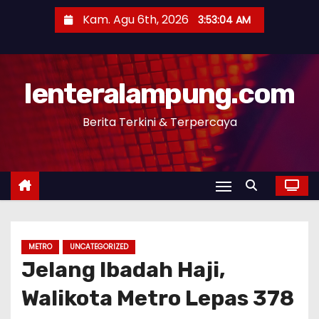
S
Kam. Agu 6th, 2026
3:53:05 AM
k
i
p
lenteralampung.com
t
o
Berita Terkini & Terpercaya
c
o
n
t
e
n
t
METRO
UNCATEGORIZED
Jelang Ibadah Haji,
Walikota Metro Lepas 378