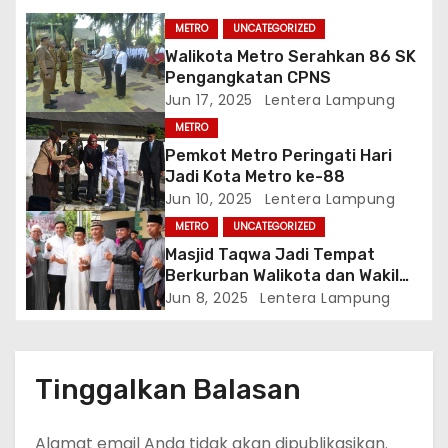
g
METRO
UNCATEGORIZED
a
Walikota Metro Serahkan 86 SK
Pengangkatan CPNS
s
Jun 17, 2025
Lentera Lampung
i
METRO
Pemkot Metro Peringati Hari
p
Jadi Kota Metro ke-88
Jun 10, 2025
Lentera Lampung
o
METRO
UNCATEGORIZED
Masjid Taqwa Jadi Tempat
s
Berkurban Walikota dan Wakil
Walikota Metro
Jun 8, 2025
Lentera Lampung
Tinggalkan Balasan
Alamat email Anda tidak akan dipublikasikan.