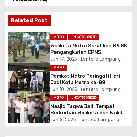
v
Related Post
i
g
METRO
UNCATEGORIZED
Walikota Metro Serahkan 86 SK
a
Pengangkatan CPNS
Jun 17, 2025
Lentera Lampung
s
METRO
i
Pemkot Metro Peringati Hari
Jadi Kota Metro ke-88
p
Jun 10, 2025
Lentera Lampung
METRO
UNCATEGORIZED
o
Masjid Taqwa Jadi Tempat
s
Berkurban Walikota dan Wakil
Walikota Metro
Jun 8, 2025
Lentera Lampung