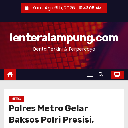
S
Kam. Agu 6th, 2026
10:43:09 AM
k
i
p
lenteralampung.com
t
o
Berita Terkini & Terpercaya
c
o
n
t
e
n
t
METRO
Polres Metro Gelar
Baksos Polri Presisi,