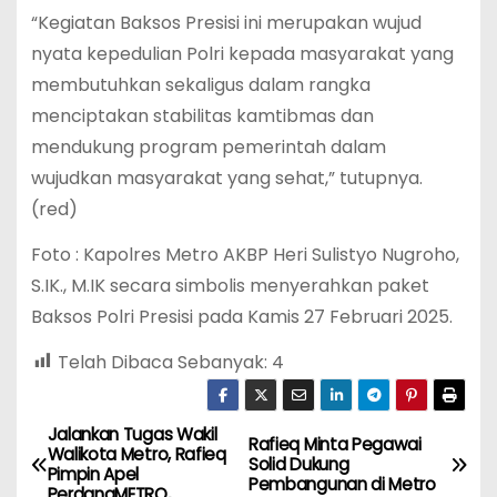
“Kegiatan Baksos Presisi ini merupakan wujud
nyata kepedulian Polri kepada masyarakat yang
membutuhkan sekaligus dalam rangka
menciptakan stabilitas kamtibmas dan
mendukung program pemerintah dalam
wujudkan masyarakat yang sehat,” tutupnya.
(red)
Foto : Kapolres Metro AKBP Heri Sulistyo Nugroho,
S.IK., M.IK secara simbolis menyerahkan paket
Baksos Polri Presisi pada Kamis 27 Februari 2025.
Telah Dibaca Sebanyak:
4
Jalankan Tugas Wakil
N
Rafieq Minta Pegawai
Walikota Metro, Rafieq
Solid Dukung
Pimpin Apel
a
Pembangunan di Metro
PerdanaMETRO,