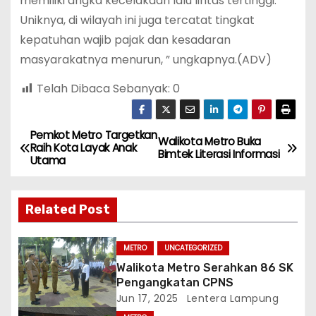
memiliki angka kecelakaan lalu lintas tertinggi.
Uniknya, di wilayah ini juga tercatat tingkat
kepatuhan wajib pajak dan kesadaran
masyarakatnya menurun, ” ungkapnya.(ADV)
Telah Dibaca Sebanyak:
0
Pemkot Metro Targetkan
N
Walikota Metro Buka
Raih Kota Layak Anak
Bimtek Literasi Informasi
Utama
a
v
Related Post
i
METRO
UNCATEGORIZED
g
Walikota Metro Serahkan 86 SK
Pengangkatan CPNS
a
Jun 17, 2025
Lentera Lampung