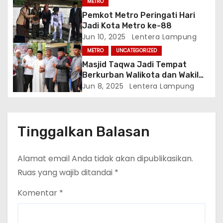
s
METRO
Pemkot Metro Peringati Hari
i
Jadi Kota Metro ke-88
Jun 10, 2025
Lentera Lampung
p
METRO
UNCATEGORIZED
o
Masjid Taqwa Jadi Tempat
Berkurban Walikota dan Wakil
s
Walikota Metro
Jun 8, 2025
Lentera Lampung
Tinggalkan Balasan
Alamat email Anda tidak akan dipublikasikan.
Ruas yang wajib ditandai
*
Komentar
*