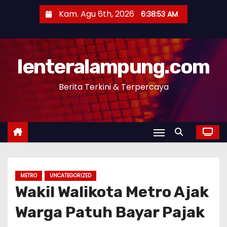
S
Kam. Agu 6th, 2026
6:38:55 AM
k
i
p
lenteralampung.com
t
o
Berita Terkini & Terpercaya
c
o
n
t
e
n
t
METRO
UNCATEGORIZED
Wakil Walikota Metro Ajak
Warga Patuh Bayar Pajak