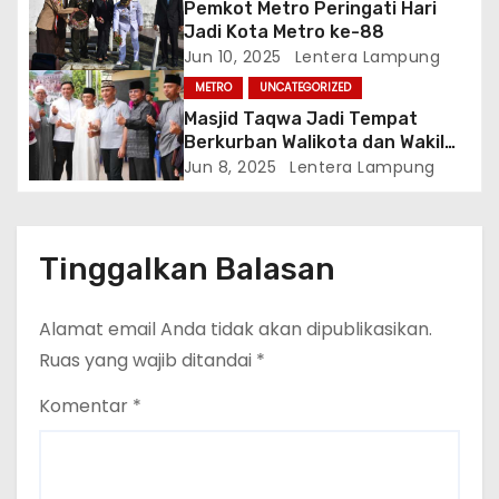
Pemkot Metro Peringati Hari
i
Jadi Kota Metro ke-88
Jun 10, 2025
Lentera Lampung
p
METRO
UNCATEGORIZED
o
Masjid Taqwa Jadi Tempat
Berkurban Walikota dan Wakil
s
Walikota Metro
Jun 8, 2025
Lentera Lampung
Tinggalkan Balasan
Alamat email Anda tidak akan dipublikasikan.
Ruas yang wajib ditandai
*
Komentar
*