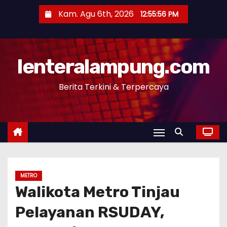
S
Kam. Agu 6th, 2026
12:55:57 PM
k
i
p
lenteralampung.com
t
o
Berita Terkini & Terpercaya
c
o
n
t
e
n
t
METRO
Walikota Metro Tinjau
Pelayanan RSUDAY,