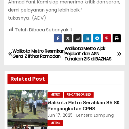
Ahmad Yani. Kami siap menerima kritik dan saran,
demi pelayanan yang lebih baik,”
tukasnya. (ADV)
Telah Dibaca Sebanyak:
1
Walikota Metro Ajak
N
Walikota Metro Resmikan
Pejabat dan ASN
Gerai Z Ifthar Ramadan
Tunaikan ZIS di BAZNAS
a
v
Related Post
i
METRO
UNCATEGORIZED
g
Walikota Metro Serahkan 86 SK
Pengangkatan CPNS
a
Jun 17, 2025
Lentera Lampung
s
METRO